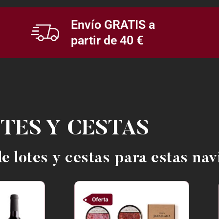
Envío GRATIS a
partir de 40 €
TES Y CESTAS
e lotes y cestas para estas na
El
El
precio
precio
original
actual