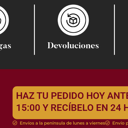
gas
Devoluciones
HAZ TU PEDIDO HOY ANT
15:00 Y RECÍBELO EN 24
Envíos a la península de lunes a viernes
Envío p