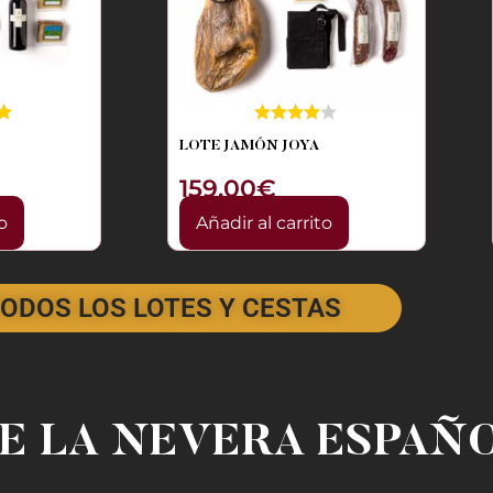
LOTE JAMÓN JOYA
159,00
€
o
Añadir al carrito
TODOS LOS LOTES Y CESTAS
E LA NEVERA ESPAÑ