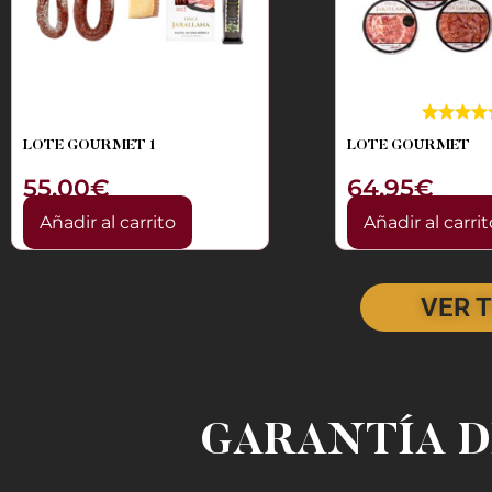
LOTE GOURMET 1
LOTE GOURMET
55,00
€
64,95
€
Añadir al carrito
Añadir al carrit
VER 
GARANTÍA D