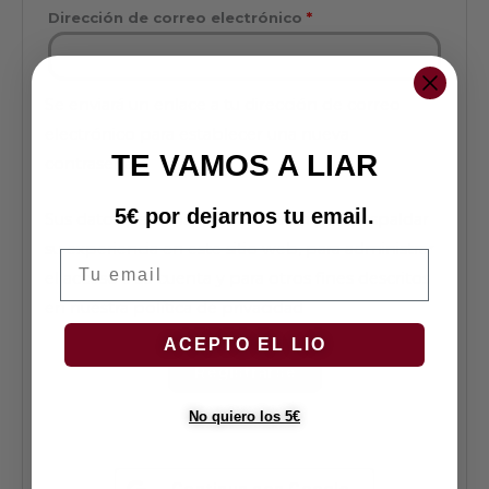
Dirección de correo electrónico
*
Se enviará un enlace a tu dirección de correo
electrónico para establecer una nueva
TE VAMOS A LIAR
contraseña.
5€ por dejarnos tu email.
Sus datos personales se utilizarán para respaldar
su experiencia en este sitio web, para administrar
Tu email
el acceso a su cuenta y para otros fines descritos
en nuestra
política de privacidad
ACEPTO EL LIO
Registrarse
- O -
No quiero los 5€