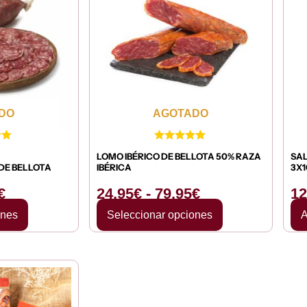
precios:
precios:
desde
desde
13,95€
24,95€
hasta
hasta
22,95€
79,95€
DO
AGOTADO
LOMO IBÉRICO DE BELLOTA 50% RAZA
SAL
DE BELLOTA
IBÉRICA
3X
€
24,95
€
-
79,95
€
12
ones
Seleccionar opciones
A