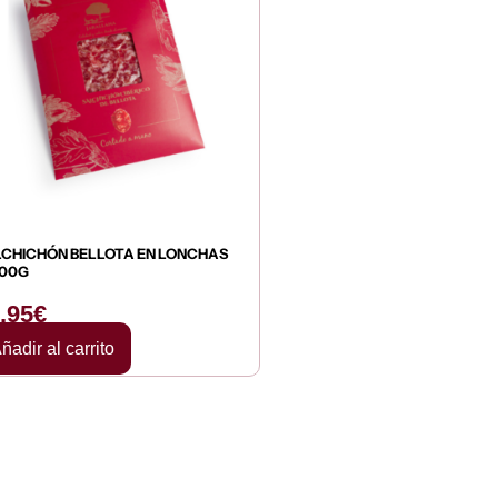
CHICHÓN BELLOTA EN LONCHAS
100G
,95
€
ñadir al carrito