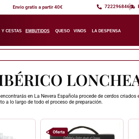
722296846
Envio gratis a partir 40€
 Y CESTAS
EMBUTIDOS
QUESO
VINOS
LA DESPENSA
IBÉRICO LONCHE
encontrarás en La Nevera Española procede de cerdos criados en
o a lo largo de todo el proceso de preparación.
El
El
precio
precio