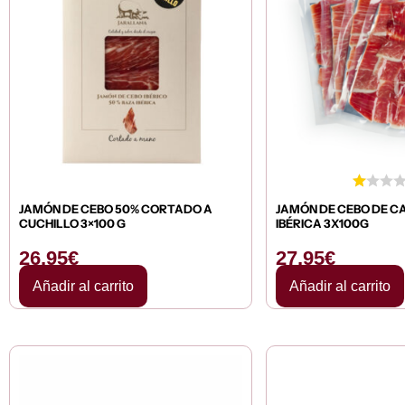
JAMÓN DE CEBO 50% CORTADO A
JAMÓN DE CEBO DE C
CUCHILLO 3×100 G
IBÉRICA 3X100G
26,95
€
27,95
€
Añadir al carrito
Añadir al carrito
Rango
de