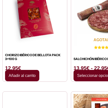
AGOTA
CHORIZO IBÉRICO DE BELLOTA PACK
3×100 G
SALCHICHÓN IBÉRICO 
12,95
€
13,95
€
-
22,95
Añadir al carrito
Seleccionar opci