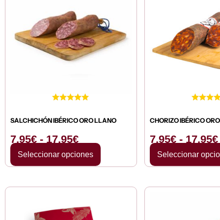
precios:
desde
7,95€
hasta
17,95€
SALCHICHÓN IBÉRICO ORO LLANO
CHORIZO IBÉRICO OR
7,95
€
-
17,95
€
7,95
€
-
17,95
€
Seleccionar opciones
Seleccionar opci