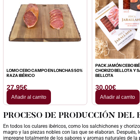
PACK JAMÓN CEBO IBÉ
LOMO CEBO CAMPO EN LONCHAS 50%
CHORIZO BELLOTA Y 
RAZA IBÉRICO
BELLOTA
27,95
€
30,00
€
Añadir al carrito
Añadir al carrito
PROCESO DE PRODUCCIÓN DEL 
En todos los culares ibéricos, como los salchichones y choriz
magro y las piezas nobles con las que se elaboran. Después, 
impregne totalmente de los sabores y aromas naturales de la p