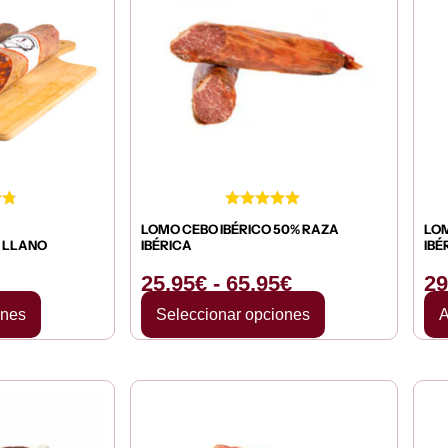
precios:
precios:
desde
desde
7,95€
25,95€
hasta
hasta
17,95€
65,95€
LOMO CEBO IBÉRICO 50% RAZA
LOM
O LLANO
IBÉRICA
IBÉ
25,95
€
-
65,95
€
29
ones
Seleccionar opciones
A
Rango
Rango
de
de