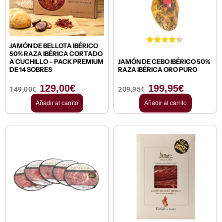
149,00€.
129,00€.
209,95€.
199,95€.
JAMÓN DE BELLOTA IBÉRICO
50% RAZA IBÉRICA CORTADO
A CUCHILLO – PACK PREMIUM
JAMÓN DE CEBO IBÉRICO 50%
DE 14 SOBRES
RAZA IBÉRICA ORO PURO
129,00
€
199,95
€
149,00
€
209,95
€
Añadir al carrito
Añadir al carrito