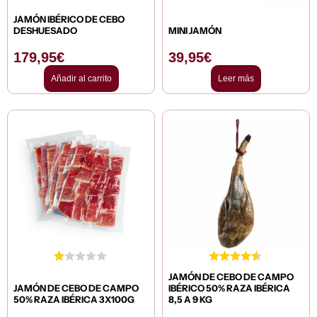
JAMÓN IBÉRICO DE CEBO
DESHUESADO
MINI JAMÓN
179,95
€
39,95
€
Añadir al carrito
Leer más
JAMÓN DE CEBO DE CAMPO
JAMÓN DE CEBO DE CAMPO
IBÉRICO 50% RAZA IBÉRICA
50% RAZA IBÉRICA 3X100G
8,5 A 9 KG