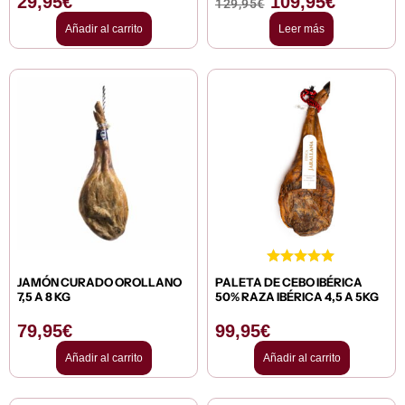
29,95
€
109,95
€
129,95
€
Añadir al carrito
Leer más
JAMÓN CURADO OROLLANO
PALETA DE CEBO IBÉRICA
7,5 A 8 KG
50% RAZA IBÉRICA 4,5 A 5KG
79,95
€
99,95
€
Añadir al carrito
Añadir al carrito