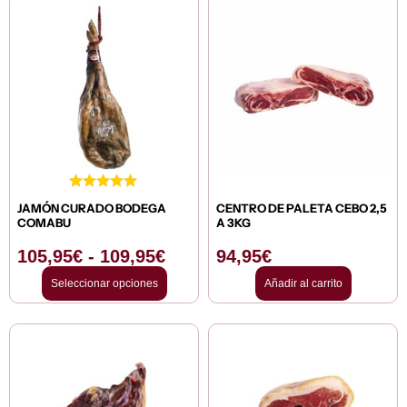
Rango
de
precios:
desde
105,95€
hasta
109,95€
JAMÓN CURADO BODEGA
CENTRO DE PALETA CEBO 2,5
COMABU
A 3KG
105,95
€
-
109,95
€
94,95
€
Seleccionar opciones
Añadir al carrito