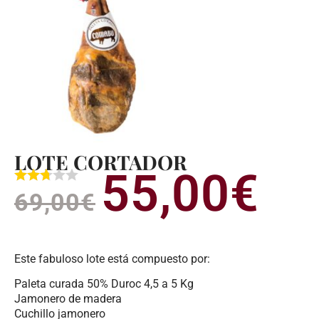
LOTE CORTADOR
55,00
€
El
El
69,00
€
precio
precio
original
actual
Este fabuloso lote está compuesto por:
era:
es:
Paleta curada 50% Duroc 4,5 a 5 Kg
69,00€.
55,00
Jamonero de madera
Cuchillo jamonero