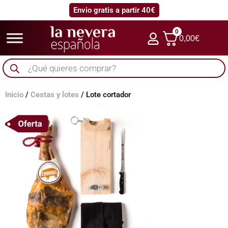
Envio gratis a partir 40€
0
0,00
€
Búsqueda
de
productos
Inicio
/
Cestas y lotes
/ Lote cortador