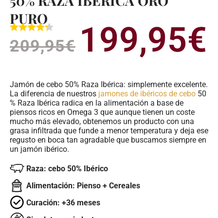
50% RAZA IBÉRICA ORO
PURO
199,95
€
El
E
209,95
€
precio
p
original
a
Jamón de cebo 50% Raza Ibérica: simplemente excelente.
era:
e
La diferencia de nuestros
jamones de ibéricos de cebo
50
% Raza Ibérica
radica en la alimentación a base de
209,95€.
1
piensos ricos en Omega 3 que aunque tienen un coste
mucho más elevado, obtenemos un producto con una
grasa infiltrada que funde a menor temperatura y deja ese
regusto en boca tan agradable que buscamos siempre en
un jamón ibérico.
Raza: cebo 50% Ibérico
Alimentación: Pienso + Cereales
Curación: +36 meses