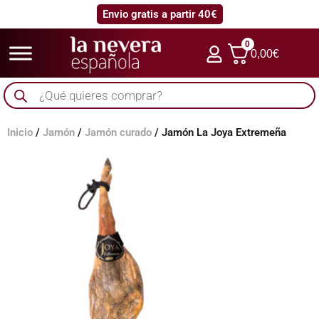
Envio gratis a partir 40€
0
0,00
€
Búsqueda
de
productos
Inicio
/
Jamón
/
Jamón curado
/ Jamón La Joya Extremeña