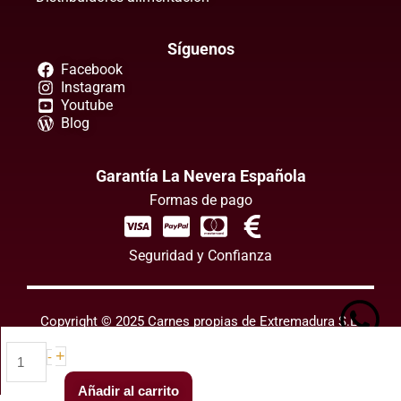
Síguenos
Facebook
Instagram
Youtube
Blog
Garantía La Nevera Española
Formas de pago
Seguridad y Confianza
W
Copyright © 2025 Carnes propias de Extremadura S.L.
Morcilla
Aviso legal y política de privacidad
Protección de datos y cookies
+
-
Términos y condiciones de uso
de
cebolla
Añadir al carrito