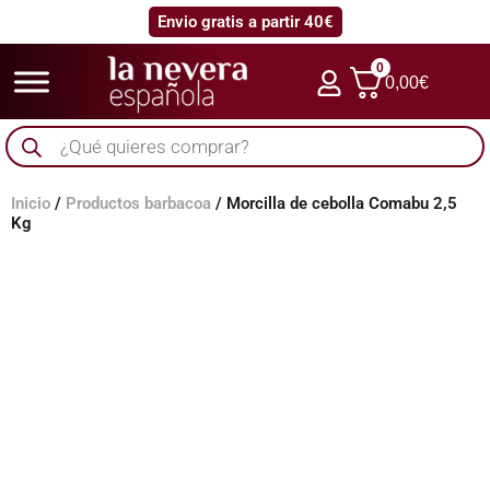
Envio gratis a partir 40€
0
0,00
€
Búsqueda
de
productos
Inicio
/
Productos barbacoa
/ Morcilla de cebolla Comabu 2,5
Kg