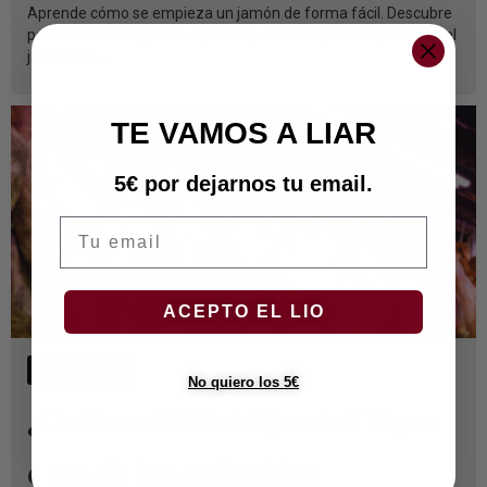
Aprende cómo se empieza un jamón de forma fácil. Descubre
por dónde se empieza un jamón y cómo se pone el jamón en el
jamonero ...
TE VAMOS A LIAR
5€ por dejarnos tu email.
Tu email
ACEPTO EL LIO
ALIMENTOS
No quiero los 5€
¿Cuál es el IVA del jamón? Tipos
e IVA de los embutidos