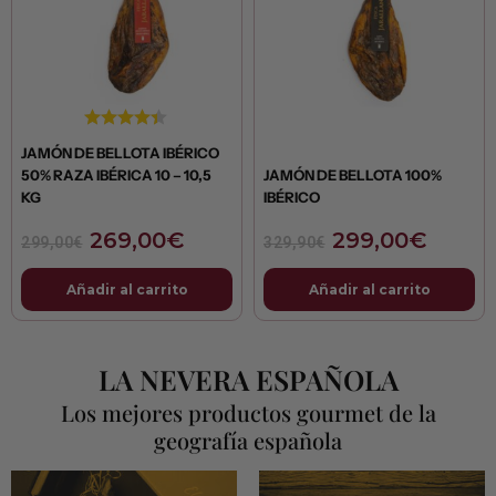
era:
es:
era:
es:
299,00€.
269,00€.
329,90€.
299,0
JAMÓN DE BELLOTA IBÉRICO
50% RAZA IBÉRICA 10 – 10,5
JAMÓN DE BELLOTA 100%
KG
IBÉRICO
269,00
€
299,00
€
299,00
€
329,90
€
Añadir al carrito
Añadir al carrito
LA NEVERA ESPAÑOLA
Los mejores productos gourmet de la
geografía española