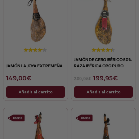
original
actual
era:
es:
209,95€.
199,95
JAMÓN DE CEBO IBÉRICO 50%
JAMÓN LA JOYA EXTREMEÑA
RAZA IBÉRICA ORO PURO
149,00
€
199,95
€
209,95
€
Añadir al carrito
Añadir al carrito
El
El
El
El
precio
precio
precio
preci
original
actual
original
actua