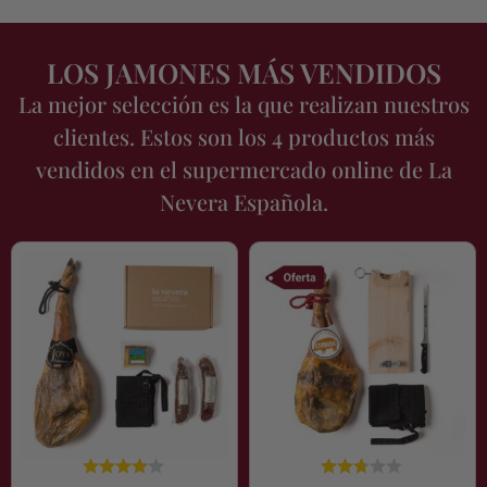
LOS JAMONES MÁS VENDIDOS
La mejor selección es la que realizan nuestros
clientes. Estos son los 4 productos más
vendidos en el supermercado online de La
Nevera Española.
El
El
precio
precio
original
actual
era:
es:
69,00€.
55,00€.