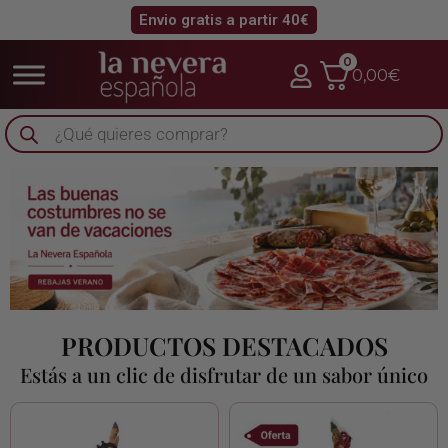
Envio gratis a partir 40€
0
0,00
€
Búsqueda
de
productos
PRODUCTOS DESTACADOS
Estás a un clic de disfrutar de un sabor único
El
El
precio
precio