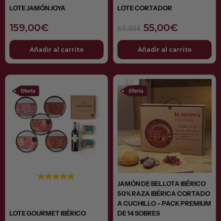
LOTE JAMÓN JOYA
LOTE CORTADOR
159,00
€
55,00
€
69,00
€
Añadir al carrito
Añadir al carrito
El
El
El
El
precio
precio
precio
precio
original
actual
original
actual
era:
es:
era:
es:
49,00€.
44,00€.
149,00€.
129,00
JAMÓN DE BELLOTA IBÉRICO
50% RAZA IBÉRICA CORTADO
A CUCHILLO – PACK PREMIUM
LOTE GOURMET IBÉRICO
DE 14 SOBRES